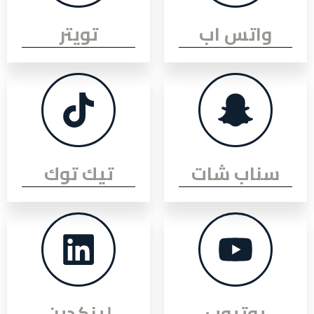
اتس اب
تويتر
اب شات
تيك توك
يوتيوب
لينكدين