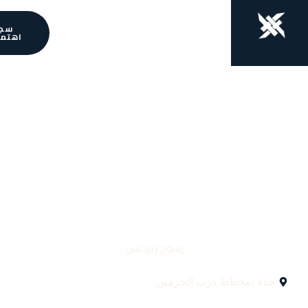
سجل
اهتمامك
رسوخ ريزدنس
 ,مخطط درب الحرمين