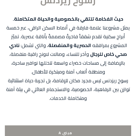
الفخامة تلتقي بالخصوصية والحياة المتكاملة.
روعنا علامة فارقة في أنماط السكن الراقي، عبر خمسة
 سكنية تقدم شققاً فاخرةً مصممةً بأناقة عصرية. تميّز
وع بمرافقه
الحصرية والمنفصلة
، والتي تشمل:
نادي
اص للرجال
وآخر للنساء، وصالات لاونج راقية منفصلة،
افة إلى مساحات خضراء واسعة تتخللها نوافير ساحرة،
ومنطقة ألعاب آمنة ومبتكرة للأطفال.
زدنس ليس مجرد مكان للإقامة، بل تجربة حياة استثنائية
ن الرفاهية، الخصوصية، والاستجمام العائلي في بيئة آمنة
ومتكاملة الخدمات.
مبنى A