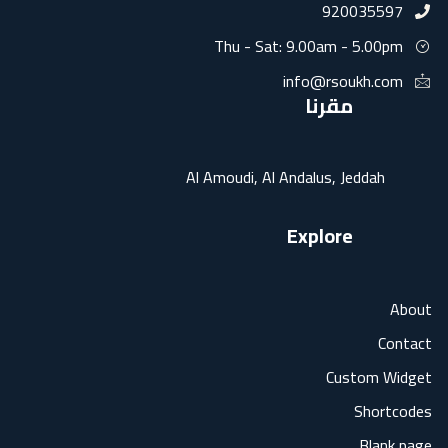
920035
Thu - Sat: 9.00am - 5.
info@rsoukh.
مقرنا
Al Amoudi, Al Andalus, Jedda
Explore
Custom
Sho
Bla